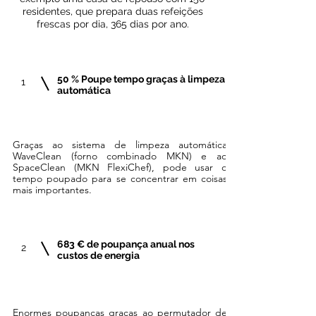
residentes, que prepara duas refeições
frescas por dia, 365 dias por ano.
50 % Poupe tempo graças à limpeza
1
automática
Graças ao sistema de limpeza automática
WaveClean (forno combinado MKN) e ao
SpaceClean (MKN FlexiChef), pode usar o
tempo poupado para se concentrar em coisas
mais importantes.
683 € de poupança anual nos
2
custos de energia
Enormes poupanças graças ao permutador de