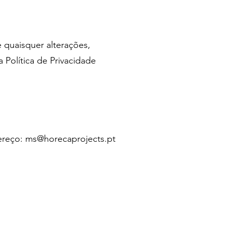
e quaisquer alterações,
 Política de Privacidade
dereço:
ms@horecaprojects.pt